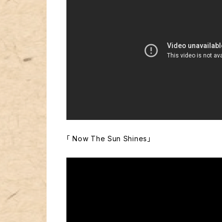
「 Now The Sun Shines」