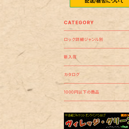
配送/梱包について
CATEGORY
ロック詳細ジャンル別
サイケ/フリーク・ビート/アシッド
新入荷
フォーク・ロック/トラッド
カタログ
プログレ
ブリティッシュ・ロック
1000円以下の商品
王道
ロック/ビート・ロック/モッズ
アメリカン・ロック
アンダーグラウンド
ポップ
ユーロ・ロック etc･･･