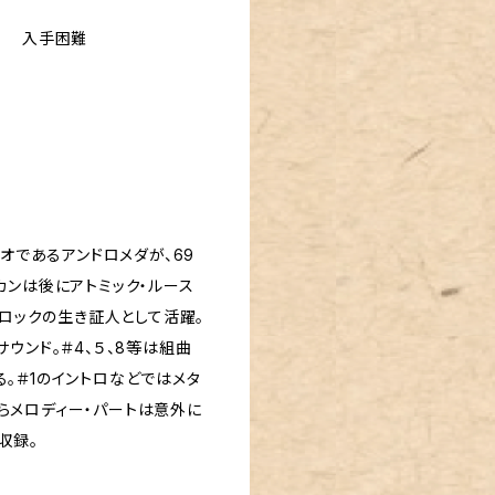
様 入手困難
リオであるアンドロメダが、69
カンは後にアトミック・ルース
・ロックの生き証人として活躍。
ウンド。＃4、５、8等は組曲
。＃1のイントロなどではメタ
らメロディー・パートは意外に
収録。