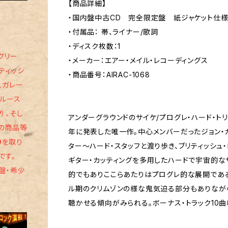
【商品詳細】
・国内盤中古CD 完全限定盤 紙ジャケット仕
・付属品： 帯、ライナー/歌詞
・ディスク枚数：1
グリー
・メーカー：エアー・メイル・レコーディングス
リティッシ
・商品番号：AIRAC-1068
、ガレー
ブルース
ク
）、そし
アンダーグラウンドのサイケ/プログレ・ハード・ト
の商品等
年に発表した唯一作。中心メンバーだったジョン・
D
を取り
ター〜ハード・スタッフと渡り歩き、ブリティッシュ
です。
ギター・カッティングを多用したハードで宇宙的なサ
盤・希少
的でもありここらあたりはプログレ的な展開である
ル期のクリムゾンの様な鬼気迫る部分もありなが
聴かせる傾向がみられる。ボーナス・トラック10曲