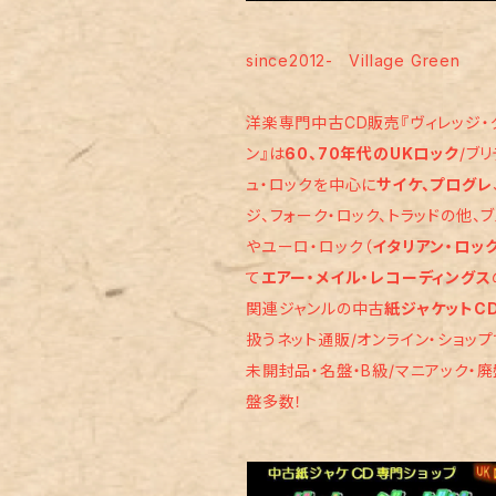
サザンロック/カントリー・ロック
ブルース/Ｒ＆Ｂ/ソウル
since2012- Village Green
洋楽専門中古CD販売『ヴィレッジ・
オールディーズ
邦楽
ン』は
60、70年代のUKロック
/ブ
ュ・ロックを中心に
サイケ、プログレ
ハード・ロック
80年代以降のロック
ジ、フォーク・ロック、トラッドの他、
やユーロ・ロック（
イタリアン・ロッ
グラム・ロック
ｴｱｰ・ﾒｲﾙ・ﾚｺｰﾃﾞｨﾝｸﾞｽ
て
エアー・メイル・レコーディングス
関連ジャンルの中古
紙ジャケットC
パンク/パブ・ロック/ニューウェーブ
ジャズ/その他
扱うネット通販/オンライン・ショップ
未開封品・名盤・B級/マニアック・廃
アート／エレクトロニクス
盤多数！
ジャズよりのロック