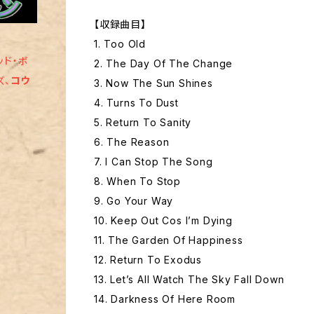
【収録曲目】
1. Too Old
ッド・ボ
2. The Day Of The Change
ズ、
コウ
3. Now The Sun Shines
4. Turns To Dust
5. Return To Sanity
6. The Reason
7. I Can Stop The Song
8. When To Stop
9. Go Your Way
10. Keep Out Cos I’m Dying
11. The Garden Of Happiness
12. Return To Exodus
13. Let’s All Watch The Sky Fall Down
14. Darkness Of Here Room