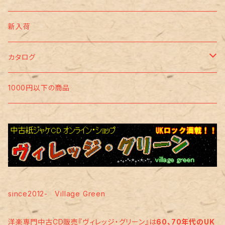
サイケ/フリーク・ビート/アシッド
新入荷
フォーク・ロック/トラッド
カタログ
プログレ
ブリティッシュ・ロック
1000円以下の商品
王道
ロック/ビート・ロック/モッズ
アメリカン・ロック
アンダーグラウンド
ポップ
ユーロ・ロック etc･･･
サザンロック/カントリー・ロック
ブルース/Ｒ＆Ｂ/ソウル
since2012- Village Green
オールディーズ
邦楽
洋楽専門中古CD販売『ヴィレッジ・グリーン』は
60、70年代のUK