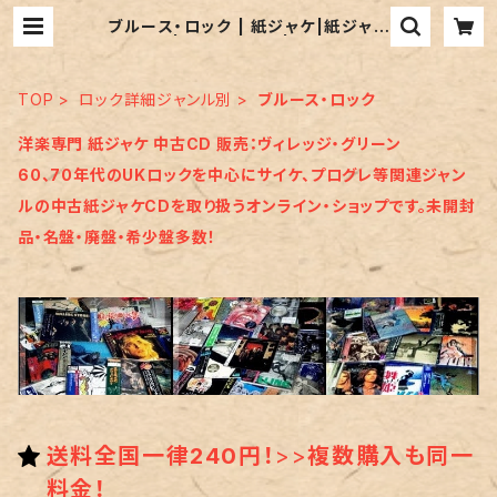
ブルース・ロック | 紙ジャケ|紙ジャケ
ットCD|中古CD 販売|60、70年代
UKロック|ヴィレッジ・グリーン
TOP
ロック詳細ジャンル別
ブルース・ロック
洋楽専門 紙ジャケ 中古CD 販売：ヴィレッジ・グリーン
60、70年代のUKロックを中心にサイケ、プログレ等関連ジャン
ルの中古紙ジャケCDを取り扱うオンライン・ショップです。未開封
品・名盤・廃盤・希少盤多数！
送料全国一律240円！
>>
複数購入も同一
料金！