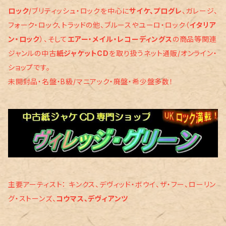
ロック
/ブリティッシュ・ロックを中心に
サイケ、プログレ
、ガレージ、
ハード・ロック
80年代以降のロック
フォーク・ロック、トラッドの他、ブルースやユーロ・ロック（
イタリア
ン・ロック
）、そして
エアー・メイル・レコーディングス
の商品等関連
グラム・ロック
ｴｱｰ・ﾒｲﾙ・ﾚｺｰﾃﾞｨﾝｸﾞｽ
ジャンルの中古
紙ジャケットCD
を取り扱うネット通販/オンライン・
ショップです。
パンク/パブ・ロック/ニューウェーブ
ジャズ/その他
未開封品・名盤・B級/マニアック・廃盤・希少盤多数！
アート／エレクトロニクス
ジャズよりのロック
ブルース・ロック
主要アーティスト： キンクス、デヴィッド・ボウイ、ザ・フー、ローリン
グ・ストーンズ、
コウマス、デヴィアンツ