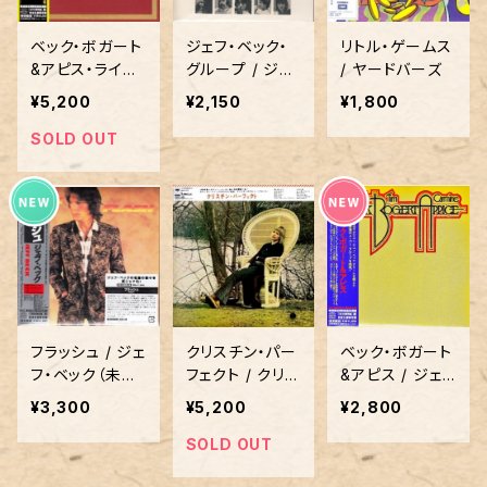
ベック・ボガート
ジェフ・ベック・
リトル・ゲームス
&アピス・ライヴ
グループ / ジェ
/ ヤードバーズ
/ ジェフ・ベック
フ・ベック
¥5,200
¥2,150
¥1,800
SOLD OUT
フラッシュ / ジェ
クリスチン・パー
ベック・ボガート
フ・ベック（未開
フェクト / クリス
&アピス / ジェ
封）
ティン・パーフェ
フ・ベック
¥3,300
¥5,200
¥2,800
クト
SOLD OUT